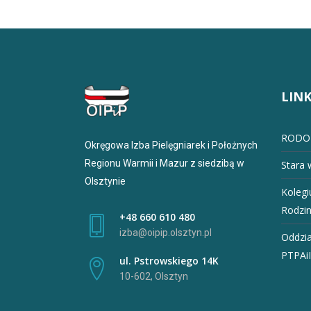
LINK
RODO
Okręgowa Izba Pielęgniarek i Położnych
Regionu Warmii i Mazur z siedzibą w
Stara 
Olsztynie
Kolegi
Rodzi
+48 660 610 480
izba@oipip.olsztyn.pl
Oddzia
PTPAi
ul. Pstrowskiego 14K
10-602, Olsztyn