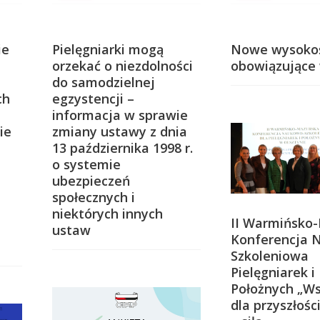
ie
Pielęgniarki mogą
Nowe wysokoś
orzekać o niezdolności
obowiązujące 
do samodzielnej
ch
egzystencji –
informacja w sprawie
ie
zmiany ustawy z dnia
13 października 1998 r.
o systemie
ubezpieczeń
społecznych i
niektórych innych
II Warmińsko
ustaw
Konferencja 
Szkoleniowa
Pielęgniarek i
Położnych „Ws
dla przyszłoś