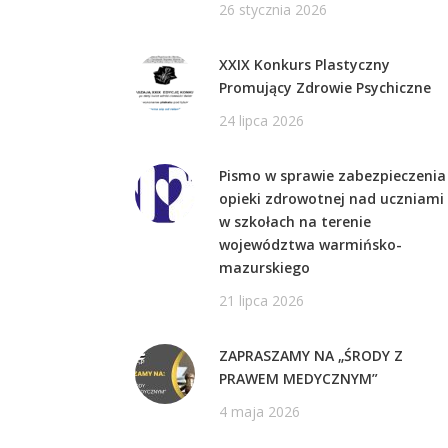
26 stycznia 2026
XXIX Konkurs Plastyczny
Promujący Zdrowie Psychiczne
24 lipca 2026
Pismo w sprawie zabezpieczenia
opieki zdrowotnej nad uczniami
w szkołach na terenie
województwa warmińsko-
mazurskiego
21 lipca 2026
ZAPRASZAMY NA „ŚRODY Z
PRAWEM MEDYCZNYM”
4 maja 2026