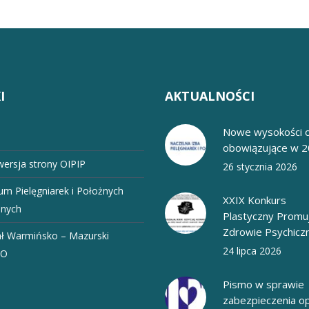
I
AKTUALNOŚCI
Nowe wysokości o
obowiązujące w 2
wersja strony OIPIP
26 stycznia 2026
um Pielęgniarek i Położnych
XXIX Konkurs
nnych
Plastyczny Promu
Zdrowie Psychicz
ł Warmińsko – Mazurski
24 lipca 2026
IO
Pismo w sprawie
zabezpieczenia op