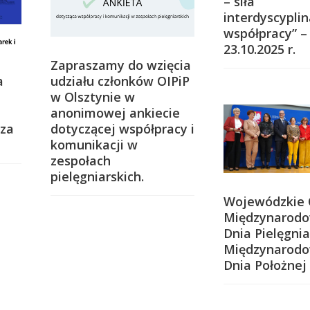
– siła
interdyscyplin
współpracy” –
23.10.2025 r.
Zapraszamy do wzięcia
udziału członków OIPiP
a
w Olsztynie w
anonimowej ankiecie
dotyczącej współpracy i
sza
komunikacji w
zespołach
pielęgniarskich.
Wojewódzkie
Międzynarod
Dnia Pielęgniar
Międzynarod
Dnia Położnej