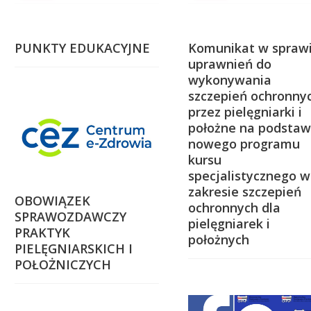
Okręgowa Komisja Rewizyjna
Pełnomocni przedstawiciele
Pełnomocni przedstawiciele
PUNKTY EDUKACYJNE
Komunikat w spraw
uprawnień do
wykonywania
szczepień ochronny
przez pielęgniarki i
położne na podstaw
nowego programu
kursu
specjalistycznego w
zakresie szczepień
OBOWIĄZEK
ochronnych dla
SPRAWOZDAWCZY
pielęgniarek i
PRAKTYK
położnych
PIELĘGNIARSKICH I
POŁOŻNICZYCH