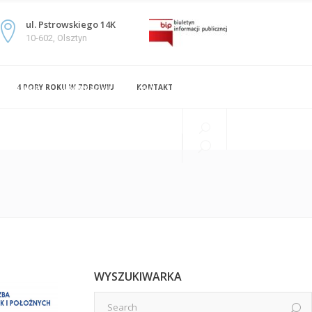
ul. Pstrowskiego 14K
10-602, Olsztyn
4 PORY ROKU W ZDROWIU
KONTAKT
KOMISJE
4 PORY ROKU W ZDROWIU
KONTAKT
WYSZUKIWARKA